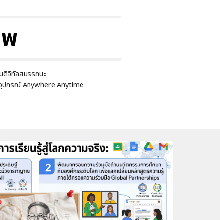
าพ
านดิจิทัลสมรรถนะ
รรอุปกรณ์ Anywhere Anytime